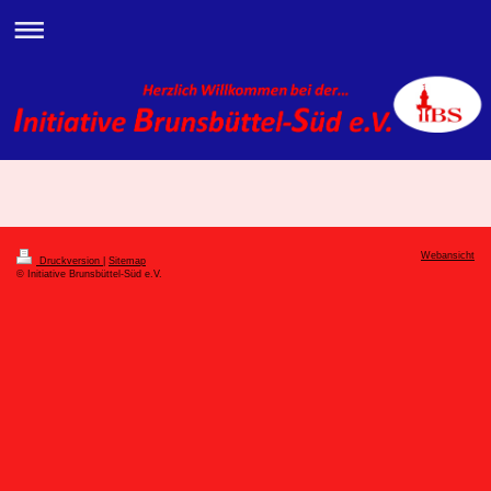
Webansicht
Druckversion
|
Sitemap
© Initiative Brunsbüttel-Süd e.V.