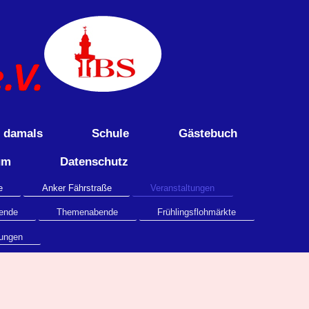
e damals
Schule
Gästebuch
um
Datenschutz
e
Anker Fährstraße
Veranstaltungen
ende
Themenabende
Frühlingsflohmärkte
tungen