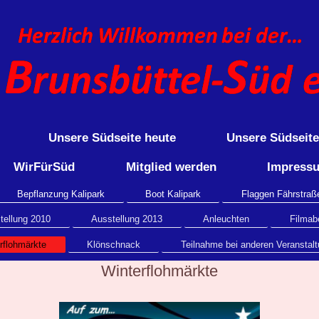
Unsere Südseite heute
Unsere Südseit
WirFürSüd
Mitglied werden
Impress
Bepflanzung Kalipark
Boot Kalipark
Flaggen Fährstraß
tellung 2010
Ausstellung 2013
Anleuchten
Filmab
rflohmärkte
Klönschnack
Teilnahme bei anderen Veranstal
Winterflohmärkte